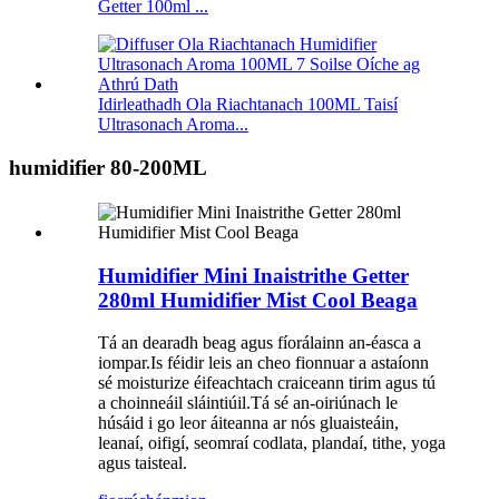
Getter 100ml ...
Idirleathadh Ola Riachtanach 100ML Taisí
Ultrasonach Aroma...
humidifier 80-200ML
Humidifier Mini Inaistrithe Getter
280ml Humidifier Mist Cool Beaga
Tá an dearadh beag agus fíorálainn an-éasca a
iompar.Is féidir leis an cheo fionnuar a astaíonn
sé moisturize éifeachtach craiceann tirim agus tú
a choinneáil sláintiúil.Tá sé an-oiriúnach le
húsáid i go leor áiteanna ar nós gluaisteáin,
leanaí, oifigí, seomraí codlata, plandaí, tithe, yoga
agus taisteal.