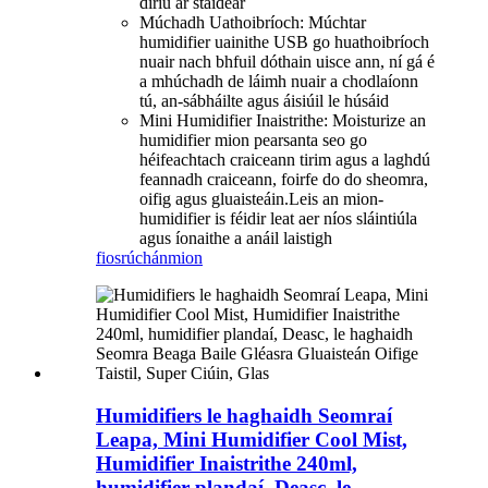
díriú ar staidéar
Múchadh Uathoibríoch: Múchtar
humidifier uainithe USB go huathoibríoch
nuair nach bhfuil dóthain uisce ann, ní gá é
a mhúchadh de láimh nuair a chodlaíonn
tú, an-sábháilte agus áisiúil le húsáid
Mini Humidifier Inaistrithe: Moisturize an
humidifier mion pearsanta seo go
héifeachtach craiceann tirim agus a laghdú
feannadh craiceann, foirfe do do sheomra,
oifig agus gluaisteáin.Leis an mion-
humidifier is féidir leat aer níos sláintiúla
agus íonaithe a anáil laistigh
fiosrúchán
mion
Humidifiers le haghaidh Seomraí
Leapa, Mini Humidifier Cool Mist,
Humidifier Inaistrithe 240ml,
humidifier plandaí, Deasc, le