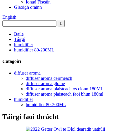
Ionad Físeáin
Glaoigh orainn
English
Baile
Táirgí
humidifier
humidifier 80-200ML
Catagóirí
diffuser aroma
diffuser aroma ceirmeach
diffuser aroma gloine
diffuser aroma plaisteach os cionn 180ML
diffuser aroma plaisteach faoi bhun 180ml
humidifier
humidifier 80-200ML
Táirgí faoi thrácht