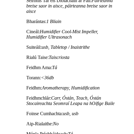
Seirbhís Tar éis Díolacháin ar Fáil:
Páirteanna
breise saor in aisce, páirteanna breise saor in
aisce
Bharántas:
1 Bliain
Cineál:
Humidifier Cool-Mist Impeller,
Humidifier Ultrasonach
Suiteáil:
usb, Tabletop / Inaistrithe
Rialú Taise:
Taiscriosta
Feidhm Ama:
Tá
Torann:
<36db
Feidhm:
Aromatherapy, Humidification
Feidhmchlár:
Carr, Óstán, Teach, Óstán
Stocaireachta Seomraí Leapa na hOifige Baile
Foinse Cumhachta:
usb, usb
Aip-Rialaithe:
No
Múnla Príobháideach:
Tá