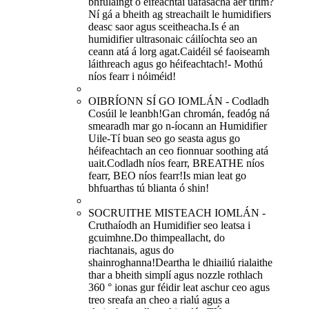
bhfulaingt ó éifeachtaí uafásacha aer tirim?
Ní gá a bheith ag streachailt le humidifiers
deasc saor agus sceitheacha.Is é an
humidifier ultrasonaic cáilíochta seo an
ceann atá á lorg agat.Caidéil sé faoiseamh
láithreach agus go héifeachtach!- Mothú
níos fearr i nóiméid!
OIBRÍONN SÍ GO IOMLÁN - Codladh
Cosúil le leanbh!Gan chromán, feadóg ná
smearadh mar go n-íocann an Humidifier
Uile-Tí buan seo go seasta agus go
héifeachtach an ceo fionnuar soothing atá
uait.Codladh níos fearr, BREATHE níos
fearr, BEO níos fearr!Is mian leat go
bhfuarthas tú blianta ó shin!
SOCRUITHE MISTEACH IOMLÁN -
Cruthaíodh an Humidifier seo leatsa i
gcuimhne.Do thimpeallacht, do
riachtanais, agus do
shainroghanna!Deartha le dhiailiú rialaithe
thar a bheith simplí agus nozzle rothlach
360 ° ionas gur féidir leat aschur ceo agus
treo sreafa an cheo a rialú agus a