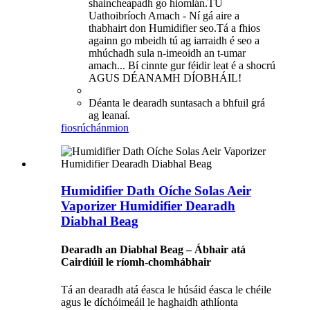
shaincheapadh go hiomlán.TÚ
Uathoibríoch Amach - Ní gá aire a
thabhairt don Humidifier seo.Tá a fhios
againn go mbeidh tú ag iarraidh é seo a
mhúchadh sula n-imeoidh an t-umar
amach... Bí cinnte gur féidir leat é a shocrú
AGUS DÉANAMH DÍOBHÁIL!
Déanta le dearadh suntasach a bhfuil grá
ag leanaí.
fiosrúchán
mion
Humidifier Dath Oíche Solas Aeir
Vaporizer Humidifier Dearadh
Diabhal Beag
Dearadh an Diabhal Beag – Ábhair atá
Cairdiúil le ríomh-chomhábhair
Tá an dearadh atá éasca le húsáid éasca le chéile
agus le díchóimeáil le haghaidh athlíonta