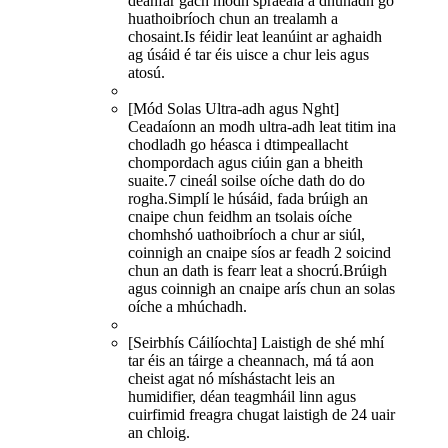
déanfar gach modh spraeála a dhúnadh go
huathoibríoch chun an trealamh a
chosaint.Is féidir leat leanúint ar aghaidh
ag úsáid é tar éis uisce a chur leis agus
atosú.
[Mód Solas Ultra-adh agus Nght]
Ceadaíonn an modh ultra-adh leat titim ina
chodladh go héasca i dtimpeallacht
chompordach agus ciúin gan a bheith
suaite.7 cineál soilse oíche dath do do
rogha.Simplí le húsáid, fada brúigh an
cnaipe chun feidhm an tsolais oíche
chomhshó uathoibríoch a chur ar siúl,
coinnigh an cnaipe síos ar feadh 2 soicind
chun an dath is fearr leat a shocrú.Brúigh
agus coinnigh an cnaipe arís chun an solas
oíche a mhúchadh.
[Seirbhís Cáilíochta] Laistigh de shé mhí
tar éis an táirge a cheannach, má tá aon
cheist agat nó míshástacht leis an
humidifier, déan teagmháil linn agus
cuirfimid freagra chugat laistigh de 24 uair
an chloig.