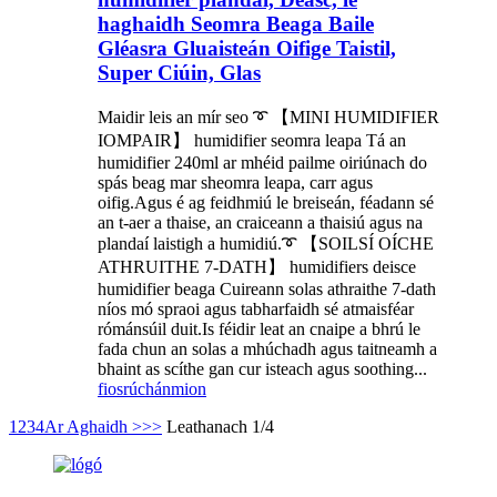
haghaidh Seomra Beaga Baile
Gléasra Gluaisteán Oifige Taistil,
Super Ciúin, Glas
Maidir leis an mír seo ➰ 【MINI HUMIDIFIER
IOMPAIR】 humidifier seomra leapa Tá an
humidifier 240ml ar mhéid pailme oiriúnach do
spás beag mar sheomra leapa, carr agus
oifig.Agus é ag feidhmiú le breiseán, féadann sé
an t-aer a thaise, an craiceann a thaisiú agus na
plandaí laistigh a humidiú.➰ 【SOILSÍ OÍCHE
ATHRUITHE 7-DATH】 humidifiers deisce
humidifier beaga Cuireann solas athraithe 7-dath
níos mó spraoi agus tabharfaidh sé atmaisféar
rómánsúil duit.Is féidir leat an cnaipe a bhrú le
fada chun an solas a mhúchadh agus taitneamh a
bhaint as scíthe gan cur isteach agus soothing...
fiosrúchán
mion
1
2
3
4
Ar Aghaidh >
>>
Leathanach 1/4