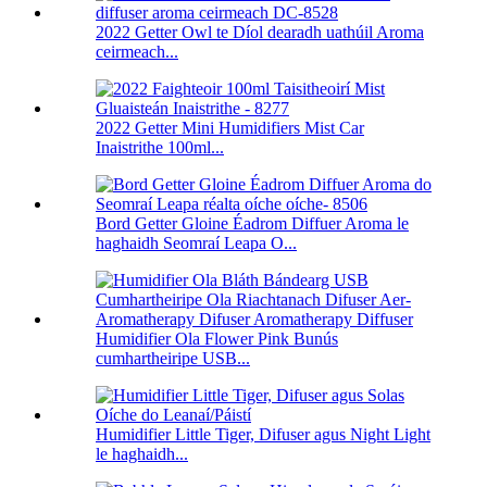
2022 Getter Owl te Díol dearadh uathúil Aroma
ceirmeach...
2022 Getter Mini Humidifiers Mist Car
Inaistrithe 100ml...
Bord Getter Gloine Éadrom Diffuer Aroma le
haghaidh Seomraí Leapa O...
Humidifier Ola Flower Pink Bunús
cumhartheiripe USB...
Humidifier Little Tiger, Difuser agus Night Light
le haghaidh...