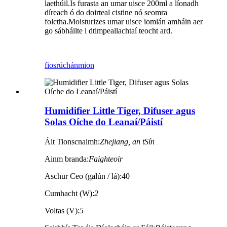
laethúil.Is furasta an umar uisce 200ml a líonadh
díreach ó do doirteal cistine nó seomra
folctha.Moisturizes umar uisce iomlán amháin aer
go sábháilte i dtimpeallachtaí teocht ard.
fiosrúchán
mion
Humidifier Little Tiger, Difuser agus
Solas Oíche do Leanaí/Páistí
Áit Tionscnaimh:
Zhejiang, an tSín
Ainm branda:
Faighteoir
Aschur Ceo (galún / lá):40
Cumhacht (W):
2
Voltas (V):
5