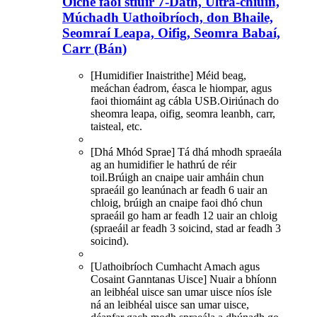
Oíche faoi stiúir 7-Dath, Ultra-chiúin,
Múchadh Uathoibríoch, don Bhaile,
Seomraí Leapa, Oifig, Seomra Babaí,
Carr (Bán)
[Humidifier Inaistrithe] Méid beag,
meáchan éadrom, éasca le hiompar, agus
faoi thiomáint ag cábla USB.Oiriúnach do
sheomra leapa, oifig, seomra leanbh, carr,
taisteal, etc.
[Dhá Mhód Sprae] Tá dhá mhodh spraeála
ag an humidifier le hathrú de réir
toil.Brúigh an cnaipe uair amháin chun
spraeáil go leanúnach ar feadh 6 uair an
chloig, brúigh an cnaipe faoi dhó chun
spraeáil go ham ar feadh 12 uair an chloig
(spraeáil ar feadh 3 soicind, stad ar feadh 3
soicind).
[Uathoibríoch Cumhacht Amach agus
Cosaint Ganntanas Uisce] Nuair a bhíonn
an leibhéal uisce san umar uisce níos ísle
ná an leibhéal uisce san umar uisce,