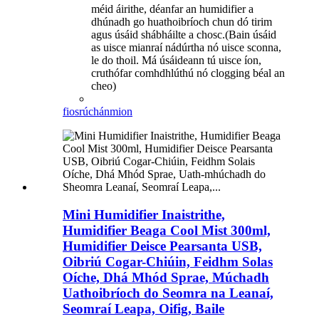
méid áirithe, déanfar an humidifier a
dhúnadh go huathoibríoch chun dó tirim
agus úsáid shábháilte a chosc.(Bain úsáid
as uisce mianraí nádúrtha nó uisce sconna,
le do thoil. Má úsáideann tú uisce íon,
cruthófar comhdhlúthú nó clogging béal an
cheo)
fiosrúchán
mion
Mini Humidifier Inaistrithe,
Humidifier Beaga Cool Mist 300ml,
Humidifier Deisce Pearsanta USB,
Oibriú Cogar-Chiúin, Feidhm Solas
Oíche, Dhá Mhód Sprae, Múchadh
Uathoibríoch do Seomra na Leanaí,
Seomraí Leapa, Oifig, Baile