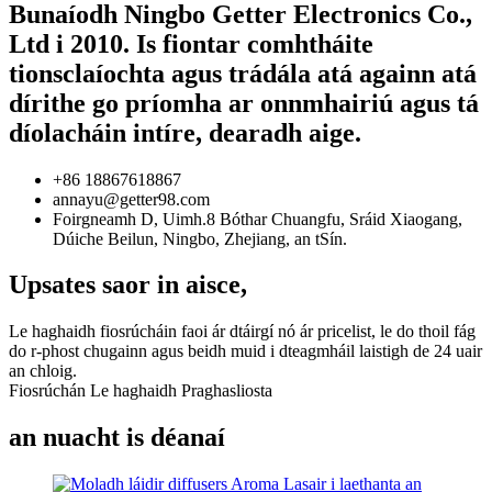
Bunaíodh Ningbo Getter Electronics Co.,
Ltd i 2010. Is fiontar comhtháite
tionsclaíochta agus trádála atá againn atá
dírithe go príomha ar onnmhairiú agus tá
díolacháin intíre, dearadh aige.
+86 18867618867
annayu@getter98.com
Foirgneamh D, Uimh.8 Bóthar Chuangfu, Sráid Xiaogang,
Dúiche Beilun, Ningbo, Zhejiang, an tSín.
Upsates saor in aisce,
Le haghaidh fiosrúcháin faoi ár dtáirgí nó ár pricelist, le do thoil fág
do r-phost chugainn agus beidh muid i dteagmháil laistigh de 24 uair
an chloig.
Fiosrúchán Le haghaidh Praghasliosta
an nuacht is déanaí