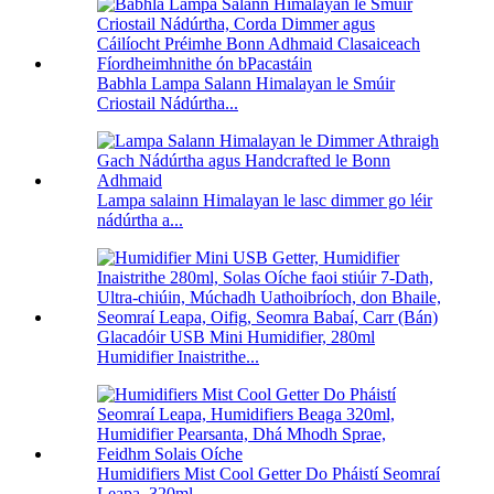
Babhla Lampa Salann Himalayan le Smúir
Criostail Nádúrtha...
Lampa salainn Himalayan le lasc dimmer go léir
nádúrtha a...
Glacadóir USB Mini Humidifier, 280ml
Humidifier Inaistrithe...
Humidifiers Mist Cool Getter Do Pháistí Seomraí
Leapa, 320ml ...