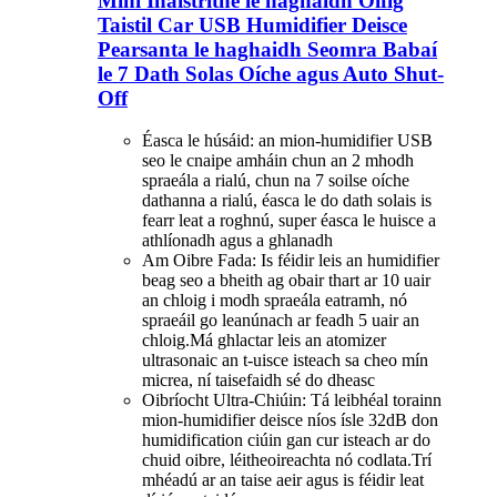
Mini Inaistrithe le haghaidh Oifig
Taistil Car USB Humidifier Deisce
Pearsanta le haghaidh Seomra Babaí
le 7 Dath Solas Oíche agus Auto Shut-
Off
Éasca le húsáid: an mion-humidifier USB
seo le cnaipe amháin chun an 2 mhodh
spraeála a rialú, chun na 7 soilse oíche
dathanna a rialú, éasca le do dath solais is
fearr leat a roghnú, super éasca le huisce a
athlíonadh agus a ghlanadh
Am Oibre Fada: Is féidir leis an humidifier
beag seo a bheith ag obair thart ar 10 uair
an chloig i modh spraeála eatramh, nó
spraeáil go leanúnach ar feadh 5 uair an
chloig.Má ghlactar leis an atomizer
ultrasonaic an t-uisce isteach sa cheo mín
micrea, ní taisefaidh sé do dheasc
Oibríocht Ultra-Chiúin: Tá leibhéal torainn
mion-humidifier deisce níos ísle 32dB don
humidification ciúin gan cur isteach ar do
chuid oibre, léitheoireachta nó codlata.Trí
mhéadú ar an taise aeir agus is féidir leat