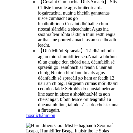
【Cosaint Cumhachta Dhé-Amach】 Slis
Chliste ionsuite agus braiteoir ard-
íogaireachta, nuair a bheidh ganntanas
uisce cumhacht as go
huathoibríoch.Cosaint dhúbailte chun
rioscaí slándála a sheachaint.Agus ina
saothraítear rónta láidir, a thuilleadh eagla
ar thaisme poured amach as an sceitheadh ​​
leacht.
【Dhá Mhód Spraeála】 Tá dhá mhodh
ag an mion-humidifier seo.Nuair a bhrúnn
tú an cnaipe den chéad uair, déanfaidh sé
spraeáil go leanúnach ar feadh 6 uair an
chloig.Nuair a bhrúlann tú arís agus
déanfaidh sé spraeáil go ham ar feadh 12
uair an chloig.Táirgeann cumas mór 300ml
ceo níos faide.Seirbhís do chustaiméirí ar
líne saor in aisce a sholáthar.Má tá aon
cheist agat, bíodh leisce ort teagmháil a
dhéanamh linn, táimid sásta do cheisteanna
a fhreagairt.
fiosrúchán
mion