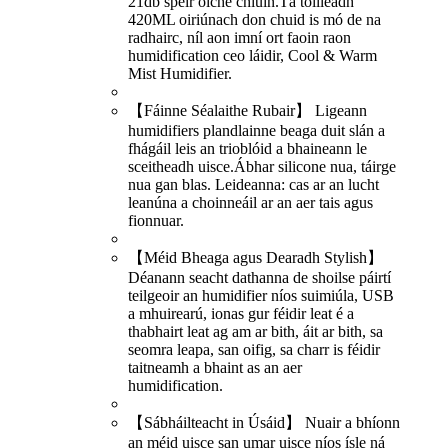
21db spéir oíche chiúin.Tá toilleadh
420ML oiriúnach don chuid is mó de na
radhairc, níl aon imní ort faoin raon
humidification ceo láidir, Cool & Warm
Mist Humidifier.
【Fáinne Séalaithe Rubair】 Ligeann
humidifiers plandlainne beaga duit slán a
fhágáil leis an trioblóid a bhaineann le
sceitheadh ​​uisce.Ábhar silicone nua, táirge
nua gan blas. Leideanna: cas ar an lucht
leanúna a choinneáil ar an aer tais agus
fionnuar.
【Méid Bheaga agus Dearadh Stylish】
Déanann seacht dathanna de shoilse páirtí
teilgeoir an humidifier níos suimiúla, USB
a mhuirearú, ionas gur féidir leat é a
thabhairt leat ag am ar bith, áit ar bith, sa
seomra leapa, san oifig, sa charr is féidir
taitneamh a bhaint as an aer
humidification.
【Sábháilteacht in Úsáid】 Nuair a bhíonn
an méid uisce san umar uisce níos ísle ná