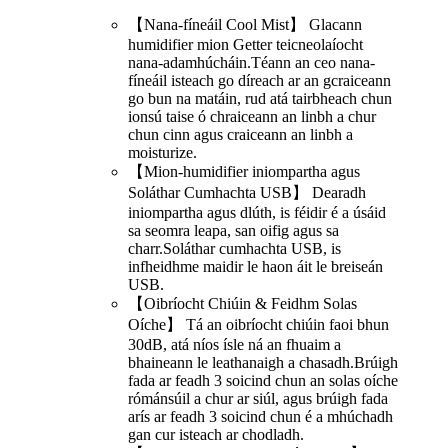
【Nana-fíneáil Cool Mist】 Glacann
humidifier mion Getter teicneolaíocht
nana-adamhúcháin.Téann an ceo nana-
fíneáil isteach go díreach ar an gcraiceann
go bun na matáin, rud atá tairbheach chun
ionsú taise ó chraiceann an linbh a chur
chun cinn agus craiceann an linbh a
moisturize.
【Mion-humidifier iniompartha agus
Soláthar Cumhachta USB】 Dearadh
iniompartha agus dlúth, is féidir é a úsáid
sa seomra leapa, san oifig agus sa
charr.Soláthar cumhachta USB, is
infheidhme maidir le haon áit le breiseán
USB.
【Oibríocht Chiúin & Feidhm Solas
Oíche】 Tá an oibríocht chiúin faoi bhun
30dB, atá níos ísle ná an fhuaim a
bhaineann le leathanaigh a chasadh.Brúigh
fada ar feadh 3 soicind chun an solas oíche
rómánsúil a chur ar siúl, agus brúigh fada
arís ar feadh 3 soicind chun é a mhúchadh
gan cur isteach ar chodladh.