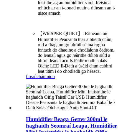
feistithe ag an humidifier samll freisin a
mhúchtar an t-aonad nuair a ritheann an t-
uisce amach.
【WhISPER QUIET】: Ritheann an
Humidifier Pearsanta thar a bheith ciúin,
rud a fhágann go bhfuil sé ina rogha
iontach do dhaoine a chodlaíonn éadrom,
do leanaí, agus go háirithe dóibh siúd a
bhfuil leanaí acu.Is féidir modh solais
Oíche LED Il-Dath a úsáid chun cabhrú
leat titim i do chodladh go héasca.
fiosrúchán
mion
Humidifier Beaga Getter 300ml le
haghaidh Seomraí Leapa, Humidifier