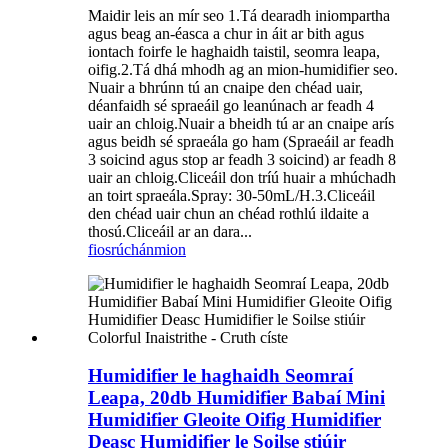
Maidir leis an mír seo 1.Tá dearadh iniompartha
agus beag an-éasca a chur in áit ar bith agus
iontach foirfe le haghaidh taistil, seomra leapa,
oifig.2.Tá dhá mhodh ag an mion-humidifier seo.
Nuair a bhrúnn tú an cnaipe den chéad uair,
déanfaidh sé spraeáil go leanúnach ar feadh 4
uair an chloig.Nuair a bheidh tú ar an cnaipe arís
agus beidh sé spraeála go ham (Spraeáil ar feadh
3 soicind agus stop ar feadh 3 soicind) ar feadh 8
uair an chloig.Cliceáil don tríú huair a mhúchadh
an toirt spraeála.Spray: 30-50mL/H.3.Cliceáil
den chéad uair chun an chéad rothlú ildaite a
thosú.Cliceáil ar an dara...
fiosrúchán
mion
Humidifier le haghaidh Seomraí
Leapa, 20db Humidifier Babaí Mini
Humidifier Gleoite Oifig Humidifier
Deasc Humidifier le Soilse stiúir