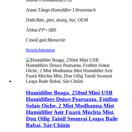
Ainm Táirge:
Humidifier Ultrasonach
Dath:
Bán, glas, dearg, buí, OEM
Ábhar:
PP+ABS
Cineál gnó:
Monaróir
fiosrúchán
mion
Humidifier Beaga, 250ml Mini USB
Humidifiers Deisce Pearsanta, Feidhm
Solais Oíche, 2 Mist Modhanna Mist
Humidifier Aeir Fuarú Múchta Mist,
Don Oifig Taistil Seomraí Leapa Baile
Babaí, Sár-Chiúin