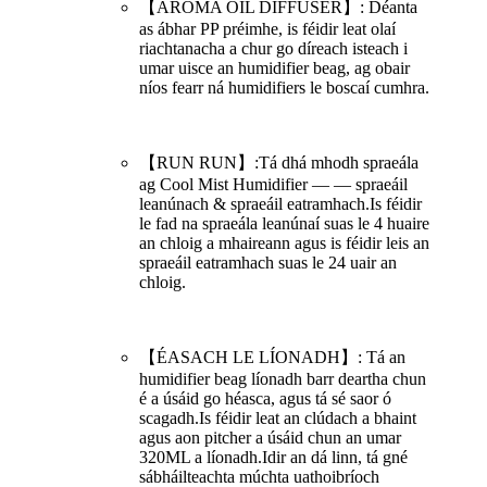
【AROMA OIL DIFFUSER】: Déanta
as ábhar PP préimhe, is féidir leat olaí
riachtanacha a chur go díreach isteach i
umar uisce an humidifier beag, ag obair
níos fearr ná humidifiers le boscaí cumhra.
【RUN RUN】:Tá dhá mhodh spraeála
ag Cool Mist Humidifier — — spraeáil
leanúnach & spraeáil eatramhach.Is féidir
le fad na spraeála leanúnaí suas le 4 huaire
an chloig a mhaireann agus is féidir leis an
spraeáil eatramhach suas le 24 uair an
chloig.
【ÉASACH LE LÍONADH】: Tá an
humidifier beag líonadh barr deartha chun
é a úsáid go héasca, agus tá sé saor ó
scagadh.Is féidir leat an clúdach a bhaint
agus aon pitcher a úsáid chun an umar
320ML a líonadh.Idir an dá linn, tá gné
sábháilteachta múchta uathoibríoch