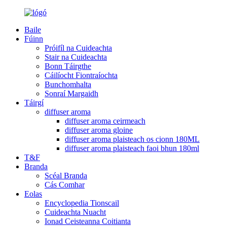
Baile
Fúinn
Próifíl na Cuideachta
Stair na Cuideachta
Bonn Táirgthe
Cáilíocht Fiontraíochta
Bunchomhalta
Sonraí Margaidh
Táirgí
diffuser aroma
diffuser aroma ceirmeach
diffuser aroma gloine
diffuser aroma plaisteach os cionn 180ML
diffuser aroma plaisteach faoi bhun 180ml
T&F
Branda
Scéal Branda
Cás Comhar
Eolas
Encyclopedia Tionscail
Cuideachta Nuacht
Ionad Ceisteanna Coitianta