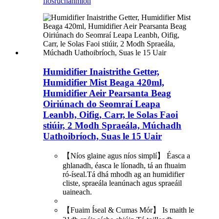
fiosrúchán
mion
Humidifier Inaistrithe Getter,
Humidifier Mist Beaga 420ml,
Humidifier Aeir Pearsanta Beag
Oiriúnach do Seomraí Leapa
Leanbh, Oifig, Carr, le Solas Faoi
stiúir, 2 Modh Spraeála, Múchadh
Uathoibríoch, Suas le 15 Uair
【Níos glaine agus níos simplí】 Éasca a
ghlanadh, éasca le líonadh, tá an fhuaim
ró-íseal.Tá dhá mhodh ag an humidifier
cliste, spraeála leanúnach agus spraeáil
uaineach.
【Fuaim Íseal & Cumas Mór】 Is maith le