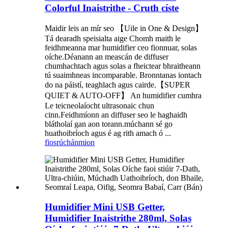
Colorful Inaistrithe - Cruth císte
Maidir leis an mír seo 【Uile in One & Design】
Tá dearadh speisialta aige Chomh maith le
feidhmeanna mar humidifier ceo fionnuar, solas
oíche.Déanann an meascán de diffuser
chumhachtach agus solas a fheictear bhraitheann
tú suaimhneas incomparable. Bronntanas iontach
do na páistí, teaghlach agus cairde.【SUPER
QUIET & AUTO-OFF】 An humidifier cumhra
Le teicneolaíocht ultrasonaic chun
cinn.Feidhmíonn an diffuser seo le haghaidh
blátholaí gan aon torann.múchann sé go
huathoibríoch agus é ag rith amach ó ...
fiosrúchán
mion
Humidifier Mini USB Getter,
Humidifier Inaistrithe 280ml, Solas