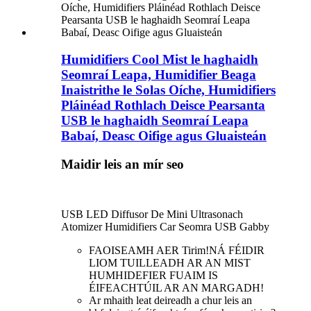
Humidifiers Cool Mist le haghaidh
Seomraí Leapa, Humidifier Beaga
Inaistrithe le Solas Oíche, Humidifiers
Pláinéad Rothlach Deisce Pearsanta
USB le haghaidh Seomraí Leapa
Babaí, Deasc Oifige agus Gluaisteán
Maidir leis an mír seo
USB LED Diffusor De Mini Ultrasonach
Atomizer Humidifiers Car Seomra USB Gabby
FAOISEAMH AER Tirim!NÁ FÉIDIR
LIOM TUILLEADH AR AN MIST
HUMHIDEFIER FUAIM IS
ÉIFEACHTÚIL AR AN MARGADH!
Ar mhaith leat deireadh a chur leis an