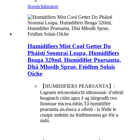
fiosrúchán
mion
Humidifiers Mist Cool Getter Do
Pháistí Seomraí Leapa, Humidifiers
Beaga 320ml, Humidifier Pearsanta,
Dhá Mhodh Sprae, Feidhm Solais
Oíche
【HUMIDIFIERS PEARSANTA】:
Ligeann teicneolaíocht ultrasonaic d'oibriú
beagnach ciúin agus é ag táirgeadh ceo
fionnuar micrea-mhín.Tá humidifier
pearsanta an-éasca a oibriú - is féidir le
cnaipe amháin na feidhmeanna go léir a
rialú.