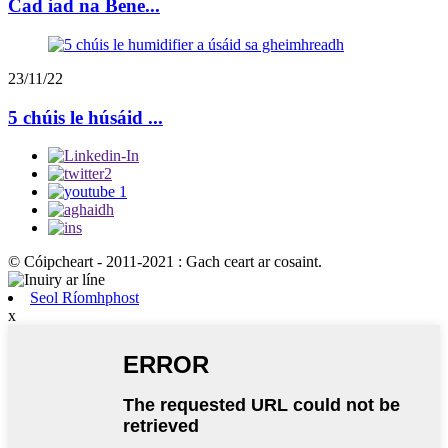
Cad iad na Bene...
23/11/22
5 chúis le húsáid ...
© Cóipcheart - 2011-2021 : Gach ceart ar cosaint.
Seol Ríomhphost
x