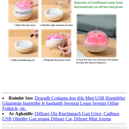
Roimhe Seo:
Dearadh Coitianta don tSín Mini USB Humidifier
Gluaisteán Inaistrithe le haghaidh Seomraí Leapa Seomra Oifige
Feithicle, etc.
Ar Aghaidh:
Diffuser Ola Riachtanach Gan Uisce, Cadhnra
USB Oibrithe Gan sreang Difuser Car, Difuser Mini Aroma