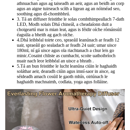
athnuachan agus ag taiseadh an aeir, agus an beidh an corp
agus an aigne tuirseach scíth a ligean ag an nóiméad seo,
soothing agus dí-chomhbhrú.
3. Tá an diffuser feistithe le solas comhthimpeallach 7-dath
LED, Modh solais Dhá chineál, a cheadaíonn duit a
choigeartú mar is mian leat, agus is féidir oíche rómánsúil
éagsúla a bheith ag gach oíche.
4.Dhá leibhéal toirte ceo, spraeáil leanúnach ar feadh 12
uair, spraeáil go sealadach ar feadh 24 uair; umar uisce
180ml, ní gá uisce agus ola riachtanach a chur leis go
minic.Cosaint chliste as cumhacht, scoite uathoibríoch
nuair nach leor leibhéal an uisce a bhrath .
5.Tá an bun feistithe le lucht leanúna ciúin le haghaidh
soláthar aeir, dearadh ciúin agus imní-saor in aisce, ag
séideadh amach cosúil le gaoth mhín, oiriúnach le
haghaidh machnaimh, codlata, yoga agus folláine.