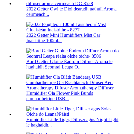
2022 Getter Owl te Díol dearadh uathúil Aroma
ceirmeach...
2022 Getter Mini Humidifiers Mist Car
Inaistrithe 100ml...
Bord Getter Gloine Éadrom Diffuer Aroma le
haghaidh Seomraí Leapa O...
Humidifier Ola Flower Pink Bunús
cumhartheiripe USB...
Humidifier Little Tiger, Difuser agus Night Light
le haghaidh...