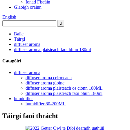
Ionad Físeáin
Glaoigh orainn
English
Baile
Táirgí
diffuser aroma
diffuser aroma plaisteach faoi bhun 180ml
Catagóirí
diffuser aroma
diffuser aroma ceirmeach
diffuser aroma gloine
diffuser aroma plaisteach os cionn 180ML
diffuser aroma plaisteach faoi bhun 180ml
humidifier
humidifier 80-200ML
Táirgí faoi thrácht