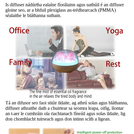
Is diffuser nádúrtha ealaíne fíorálainn agus uathúil é an diffuser
gloine seo, ar a bhfuil plexiglass an-trédhearcach (PMMA)
séalaithe le bláthanna suthain.
Tá an difusor seo faoi stiúir ildaite, ag athrú solas agus bláthanna,
diffuser athraithe dath a chuirtear sa seomra leapa, oifig, líontar
an t-aer le cumhráin ola riachtanach fíneáil agus solas ildaite, lig
don chomhlacht tuirseach agus don intinn scíth a ligean.