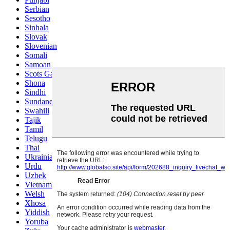
Serbian
Sesotho
Sinhala
Slovak
Slovenian
Somali
Samoan
Scots Gaelic
Shona
Sindhi
Sundanese
Swahili
Tajik
Tamil
Telugu
Thai
Ukrainian
Urdu
Uzbek
Vietnamese
Welsh
Xhosa
Yiddish
Yoruba