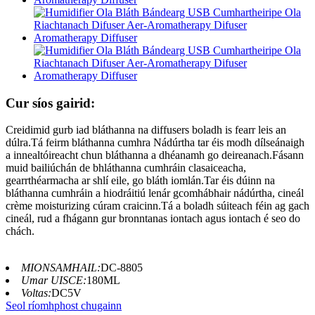
Cur síos gairid:
Creidimid gurb iad bláthanna na diffusers boladh is fearr leis an
dúlra.Tá feirm bláthanna cumhra Nádúrtha tar éis modh dílseánaigh
a innealtóireacht chun bláthanna a dhéanamh go deireanach.Fásann
muid bailiúchán de bhláthanna cumhráin clasaiceacha,
gearrthéarmacha ar shlí eile, go bláth iomlán.Tar éis dúinn na
bláthanna cumhráin a hiodráitiú lenár gcomhábhair nádúrtha, cineál
crème moisturizing cúram craicinn.Tá a boladh súiteach féin ag gach
cineál, rud a fhágann gur bronntanas iontach agus iontach é seo do
chách.
MIONSAMHAIL:
DC-8805
Umar UISCE:
180ML
Voltas:
DC5V
Seol ríomhphost chugainn