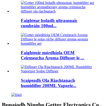
Faightear boladh ultrasonaic
cumhráin 100ml...
Faighteoir mórdhíola OEM
Ceirmeacha Aroma Diffuser le ...
Scaipeadh Ola Riachtanach
humidifier 200ML Vaporiz...
Bunaíodh Ningbo Getter Electronics Co.,