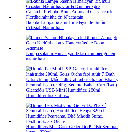
Babhla Lampa Salann Himalayan le Smúir
Criostail Nádúrtha...
Lampa salainn Himalayan le lasc dimmer go léir
nádúrtha a...
Glacadóir USB Mini Humidifier, 280ml
Humidifier Inaistrithe...
Humidifiers Mist Cool Getter Do Pháistí Seomraí
Leapa, 320ml ...