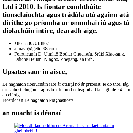
Ltd i 2010. Is fiontar comhtháite
tionsclaíochta agus trádála atá againn atá
dírithe go príomha ar onnmhairiú agus tá
díolacháin intíre, dearadh aige.
+86 18867618867
annayu@getter98.com
Foirgneamh D, Uimh.8 Bóthar Chuangfu, Sráid Xiaogang,
Dúiche Beilun, Ningbo, Zhejiang, an tSín.
Upsates saor in aisce,
Le haghaidh fiosrúcháin faoi ár dtáirgí nó ár pricelist, le do thoil fág
do r-phost chugainn agus beidh muid i dteagmháil laistigh de 24 uair
an chloig.
Fiosrúchán Le haghaidh Praghasliosta
an nuacht is déanaí