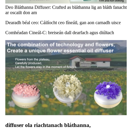
Deo Bláthanna Diffuser: Crafted as bláthanna lig an bláth fanacht
ar oscailt don am
Dearadh béal ceo: Cáilíocht ceo fíneáil, gan aon carnadh uisce
Comhéadan Cineál-C: breiseán dall dearfach agus diúltach
diffuser ola riachtanach bláthanna,