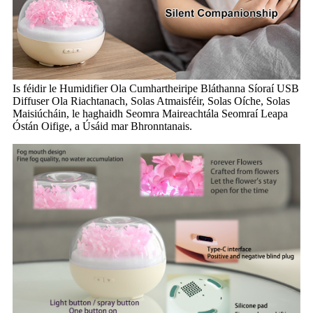
Is féidir le Humidifier Ola Cumhartheiripe Bláthanna Síoraí USB
Diffuser Ola Riachtanach, Solas Atmaisféir, Solas Oíche, Solas
Maisiúcháin, le haghaidh Seomra Maireachtála Seomraí Leapa
Óstán Oifige, a Úsáid mar Bhronntanais.