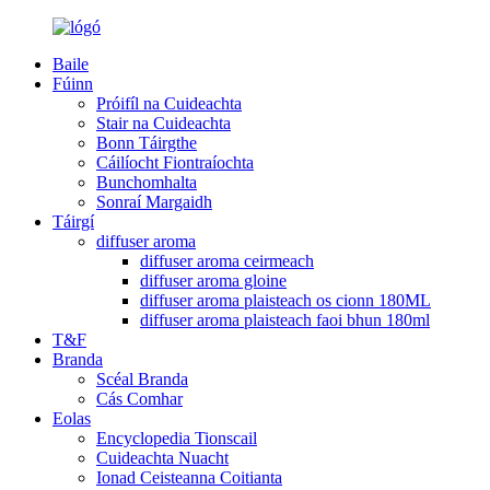
Baile
Fúinn
Próifíl na Cuideachta
Stair na Cuideachta
Bonn Táirgthe
Cáilíocht Fiontraíochta
Bunchomhalta
Sonraí Margaidh
Táirgí
diffuser aroma
diffuser aroma ceirmeach
diffuser aroma gloine
diffuser aroma plaisteach os cionn 180ML
diffuser aroma plaisteach faoi bhun 180ml
T&F
Branda
Scéal Branda
Cás Comhar
Eolas
Encyclopedia Tionscail
Cuideachta Nuacht
Ionad Ceisteanna Coitianta