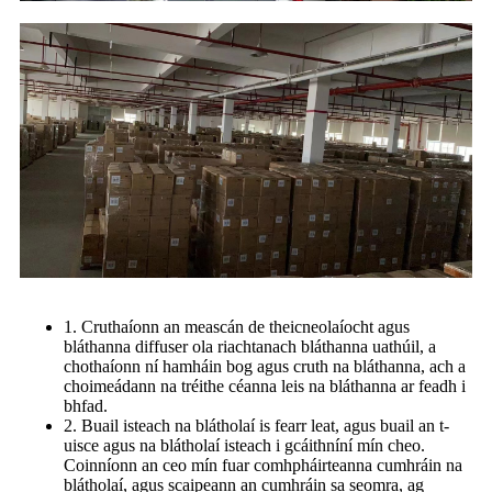
1. Cruthaíonn an meascán de theicneolaíocht agus
bláthanna diffuser ola riachtanach bláthanna uathúil, a
chothaíonn ní hamháin bog agus cruth na bláthanna, ach a
choimeádann na tréithe céanna leis na bláthanna ar feadh i
bhfad.
2. Buail isteach na blátholaí is fearr leat, agus buail an t-
uisce agus na blátholaí isteach i gcáithníní mín cheo.
Coinníonn an ceo mín fuar comhpháirteanna cumhráin na
blátholaí, agus scaipeann an cumhráin sa seomra, ag